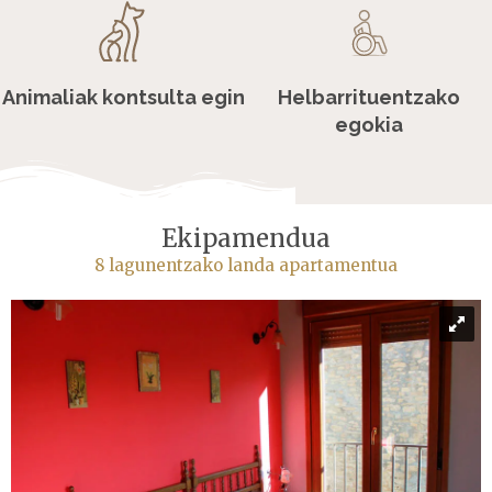
Animaliak kontsulta egin
Helbarrituentzako
egokia
Ekipamendua
8 lagunentzako landa apartamentua