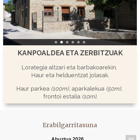
KANPOALDEA ETA ZERBITZUAK
Lorategia altzari eta barbakoarekin.
Haur eta helduentzat jolasak.
Haur parkea
(100m)
, aparkalekua
(50m)
,
frontoi estalia
(10m).
Erabilgarritasuna