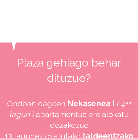
Plaza gehiago behar
dituzue?
Ondoan dagoen
Nekasenea I
( 4+1
lagun )
apartamentua ere alokatu
dezakezue
13 lagunez osatutako
taldeentzako