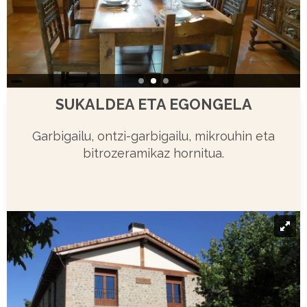
SUKALDEA ETA EGONGELA
Garbigailu, ontzi-garbigailu, mikrouhin eta
bitrozeramikaz hornitua.