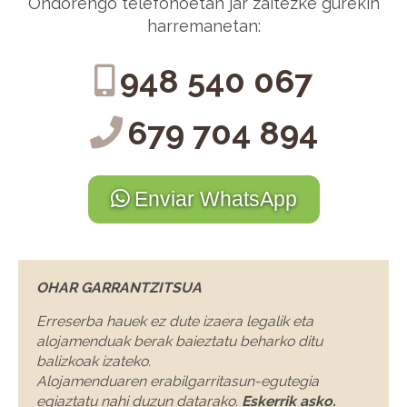
Ondorengo telefonoetan jar zaitezke gurekin
harremanetan:
948 540 067
679 704 894
Enviar WhatsApp
OHAR GARRANTZITSUA
Erreserba hauek ez dute izaera legalik eta
alojamenduak berak baieztatu beharko ditu
balizkoak izateko.
Alojamenduaren erabilgarritasun-egutegia
egiaztatu nahi duzun datarako.
Eskerrik asko.