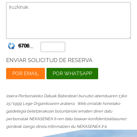
ENVIAR SOLICITUD DE RESERVA
POR EMAIL
POR WHATSAPP
Izaera Pertsonaleko Datuak Babesteari buruzko abenduaren 13ko
15/1999 Lege Organikoaren arabera, Web orrialde honetako
galdetegia betetzerakoan boluntarioki ematen diren datu
pertsonalak NEKASENEA II-ren datu basean konfidentzialtasunez
gordeak izango direla informatzen du NEKASENEA II-k.