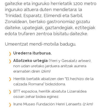
gaitezke eta inguruko herrietatik 1200 metro
inguruko altuera duten mendietara: la
Trinidad, Esparatz, Elimendi eta Sarbil.
Zonaldean, bertako gastronomiaz gozatu
daiteke, upategiak, gaztandegiak, eztitegiak
edota trufaren zentroa bisitatu daitezke.
Umeentzat mendi-motxila badugu.
Urederra iturburua.
Allotzeko urtegia
(Yerri y Gesalatz artean),
non udan uretako jarduera anitzak aurrera
eramaten diren
(2km)
Herritik bertatik abiatzen den "El hechizo de la
calzada Romana" bidezidorra.
BTT espazioa, herritik abiatuta Lizarraldea
osoan zehar bidea eginez.
Irurre Museo Fundación Henri Lenaerts
(2 km)