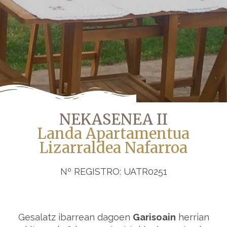
LANDA APARTAMENTUA GARISOAINEN
NEKASENEA II
Landa Apartamentua
Lizarraldea Nafarroa
Nº REGISTRO: UATR0251
Gesalatz ibarrean dagoen
Garisoain
herrian