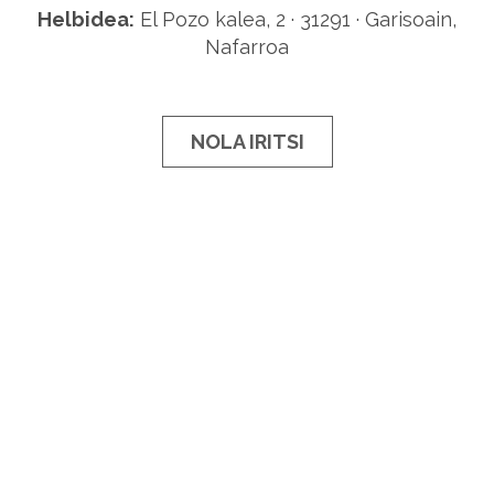
Helbidea:
El Pozo kalea, 2 · 31291 · Garisoain,
Nafarroa
NOLA IRITSI