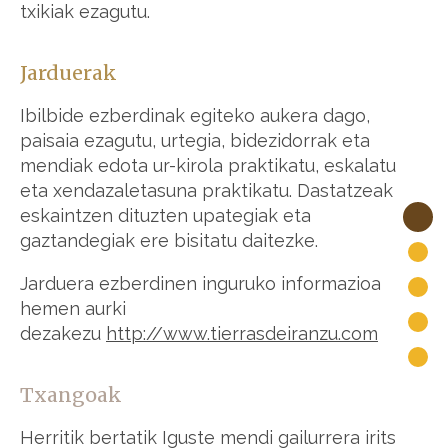
txikiak ezagutu.
Jarduerak
Ibilbide ezberdinak egiteko aukera dago,
paisaia ezagutu, urtegia, bidezidorrak eta
mendiak edota ur-kirola praktikatu, eskalatu
eta xendazaletasuna praktikatu. Dastatzeak
eskaintzen dituzten upategiak eta
gaztandegiak ere bisitatu daitezke.
Jarduera ezberdinen inguruko informazioa
hemen aurki
dezakezu
http://www.tierrasdeiranzu.com
Txangoak
Herritik bertatik Iguste mendi gailurrera irits