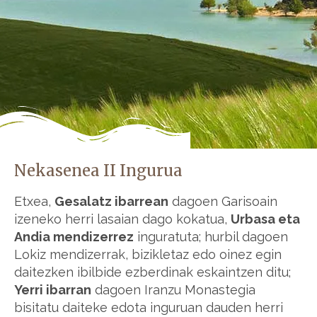
Nekasenea II Ingurua
Etxea,
Gesalatz ibarrean
dagoen Garisoain
izeneko herri lasaian dago kokatua,
Urbasa eta
Andia mendizerrez
inguratuta; hurbil dagoen
Lokiz mendizerrak, bizikletaz edo oinez egin
daitezken ibilbide ezberdinak eskaintzen ditu;
Yerri ibarran
dagoen Iranzu Monastegia
bisitatu daiteke edota inguruan dauden herri