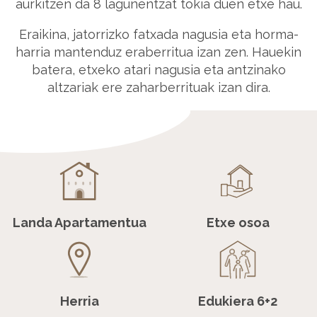
aurkitzen da 8 lagunentzat tokia duen etxe hau.
Eraikina, jatorrizko fatxada nagusia eta horma-
harria mantenduz eraberritua izan zen. Hauekin
batera, etxeko atari nagusia eta antzinako
altzariak ere zaharberrituak izan dira.
Landa Apartamentua
Etxe osoa
Herria
Edukiera 6+2