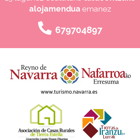
alojamendua
emanez
679704897