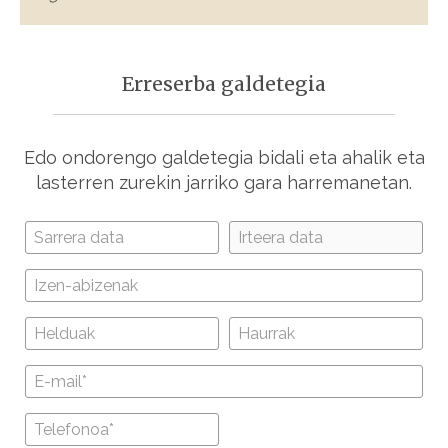
Erreserba galdetegia
Edo ondorengo galdetegia bidali eta ahalik eta
lasterren zurekin jarriko gara harremanetan.