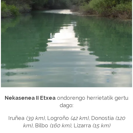
Nekasenea II Etxea
ondorengo herrietatik gertu
dago:
Iruñea
(39 km)
, Logroño
(42 km)
, Donostia
(120
km)
, Bilbo
(160 km)
, Lizarra
(15 km)