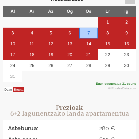
Prezioak
6+2 lagunentzako landa apartamentua
Asteburua:
280 €