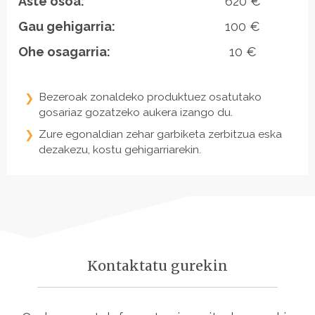
Aste osoa:
620 €
Gau gehigarria:
100 €
Ohe osagarria:
10 €
Bezeroak zonaldeko produktuez osatutako
gosariaz gozatzeko aukera izango du.
Zure egonaldian zehar garbiketa zerbitzua eska
dezakezu, kostu gehigarriarekin.
Kontaktatu gurekin