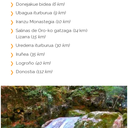
Donejakue bidea
(6 km)
Ubagua iturburua
(9 km)
Iranzu Monastegia
(10 km)
Salinas de Oro-ko gatzaga
(14
km)
Lizarra (
15 km)
Urederra iturburua
(30 km)
Iruñea
(35 km)
Logroño
(40 km)
Donostia
(112 km)