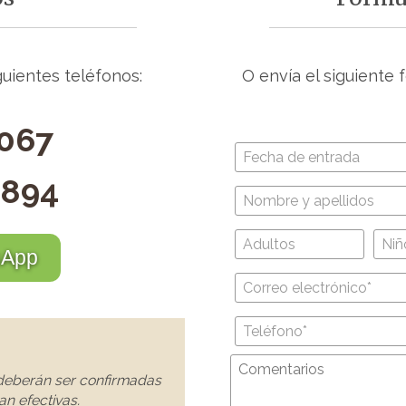
guientes teléfonos:
O envía el siguiente
 067
 894
sApp
 deberán ser confirmadas
an efectivas.