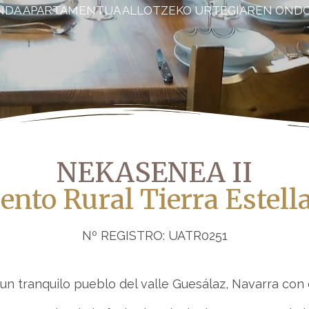
NDA APARTAMENTUA ALLOTZEKO URTEGIAREN OND
NEKASENEA II
nto Rural Tierra Estell
Nº REGISTRO: UATR0251
un tranquilo pueblo del valle Guesálaz, Navarra con