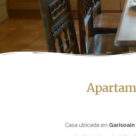
LA
Apartame
Casa ubicada en
Garísoain