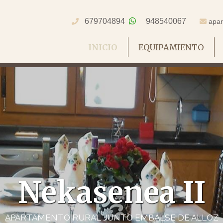
679704894
948540067
apar
INICIO
EQUIPAMIENTO
Nekasenea II
APARTAMENTO RURAL JUNTO EMBALSE DE ALLOZ