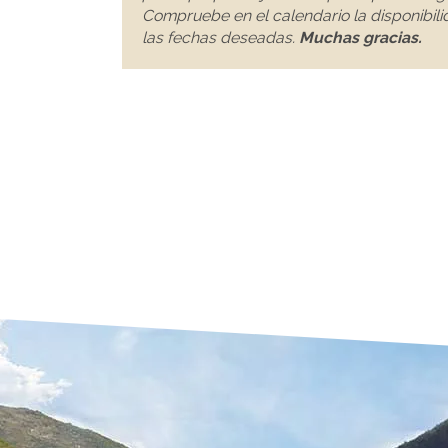
Compruebe en el calendario la disponibili
las fechas deseadas.
Muchas gracias.