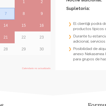
Supletoria:
El client@ podrá d
productos típicos 
Durante tu estancia
adicional, servicios
Posibilidad de alq
anexo Nekasenea I 
para grupos de has
os
Formul